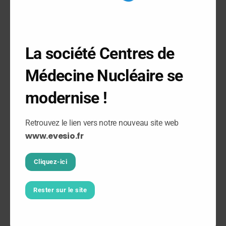
Quelles sont les normes et
La société Centres de
mesures mises en place liés au
contexte épidémique actuel
Médecine Nucléaire se
Covid19 ?
modernise !
Puis-je repartir avec mes
Retrouvez le lien vers notre nouveau site web
résultats après l'examen ?
www.evesio.fr
Comment mes résultats seront-
ils transmis ?
Cliquez-ici
Rester sur le site
Quelles sont les
recommandations après mon