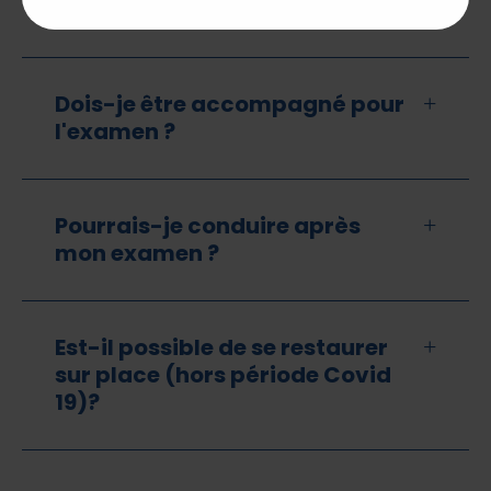
examen ?
Dois-je être accompagné pour
l'examen ?
Pourrais-je conduire après
mon examen ?
Est-il possible de se restaurer
sur place (hors période Covid
19)?