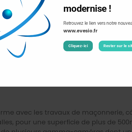
modernise !
Retrouvez le lien vers notre nouve
www.evesio.fr
Cliquez-ici
Rester sur le si
n cours du 5e Centre de Mé
is dans l’Hôpital Privé des P
(13e)
orme avec les travaux de maçonnerie, c
lles, pour une superficie de plus de 500
ra de plusieurs gamma-caméras dont u