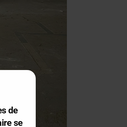
es de
ire se