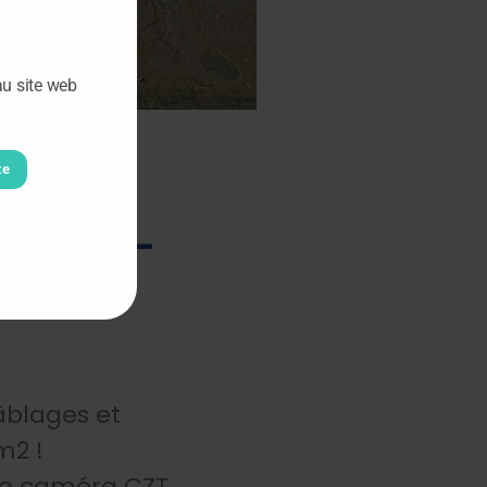
au site web
te
decine
eupliers –
âblages et
m2 !
ne caméra CZT