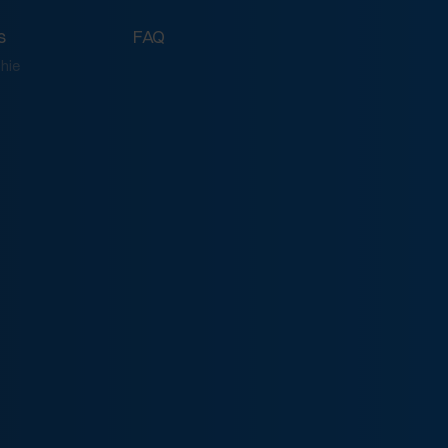
s
FAQ
phie