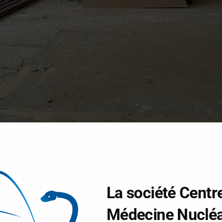
La société Centr
Médecine Nucléa