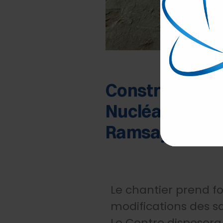
Construction e
Nucléaire à Par
Ramsay Santé 
Le chantier prend f
modifications des sa
Le Centre dispose