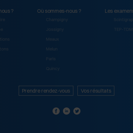
nous ?
Où sommes-nous ?
Les examen
ire
Champigny
Scintigra
pe
Jossigny
TEP-TDM
tions
Meaux
tons
Melun
Paris
Quincy
Prendre rendez-vous
Vos résultats