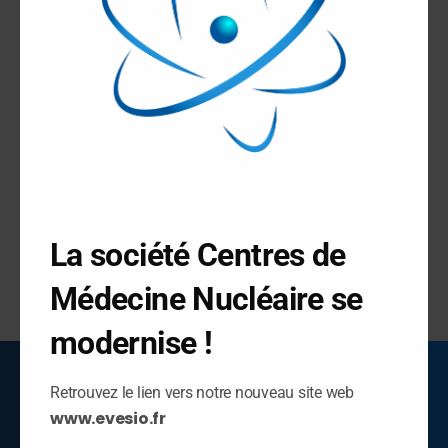
d’examens depuis notre
+
LES EXAMENS
nouvel espace
Venus Portal.
FAQ
PRENDRE RDV
ACCÈS RÉSULTATS
Paris : c’est parti !
PSMA, c’est parti !
La société Centres de
Médecine Nucléaire se
modernise !
Retrouvez le lien vers notre nouveau site web
www.evesio.fr