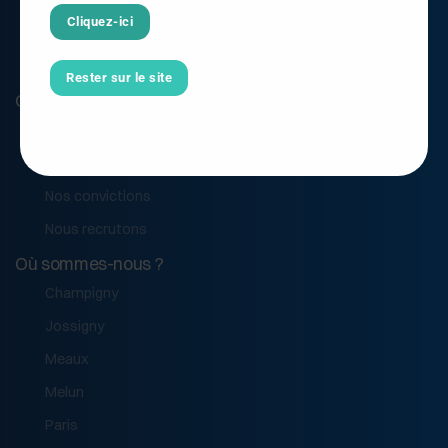
Cliquez-ici
Rester sur le site
Qui sommes nous ?
Notre histoire
Notre équipe
Nos convictions
Nous recrutons
Où sommes-nous ?
Champigny
Jossigny
Meaux
Melun
Paris